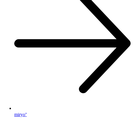
miryo⁺