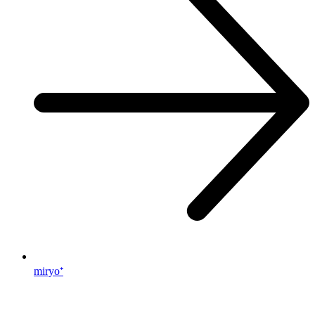
miryo⁺