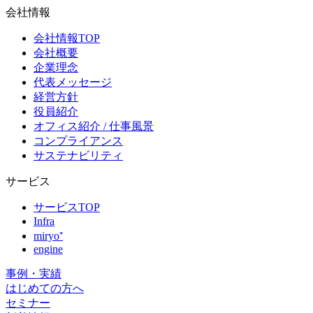
会社情報
会社情報TOP
会社概要
企業理念
代表メッセージ
経営方針
役員紹介
オフィス紹介 / 仕事風景
コンプライアンス
サステナビリティ
サービス
サービスTOP
Infra
miryo⁺
engine
事例・実績
はじめての方へ
セミナー