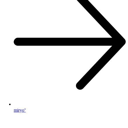
miryo⁺