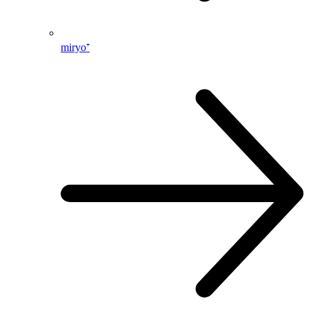
miryo⁺