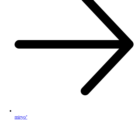
miryo⁺