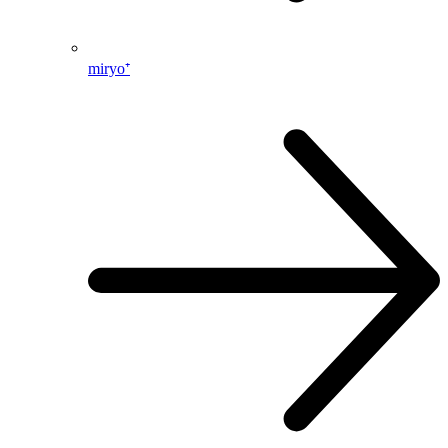
miryo⁺